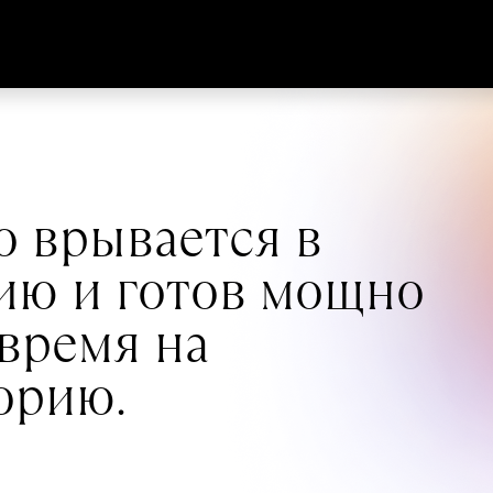
то врывается в
ию и готов мощно
 время на
орию.