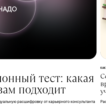
КАК
онный тест: какая
С
в
 вам подходит
у
Ра
дуальную расшифровку от карьерного консультанта