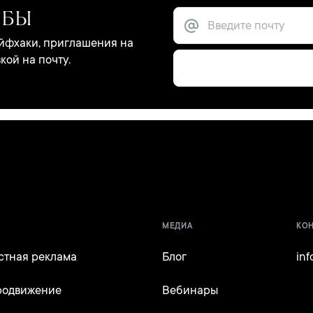
МБЫ
айфхаки, приглашения на
ой на почту.
МЕДИА
КО
стная реклама
Блог
in
родвижение
Вебинары