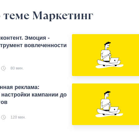
 теме Маркетинг
контент. Эмоция -
трумент вовлеченности
80 мин.
нная реклама:
 настройки кампании до
гов
120 мин.