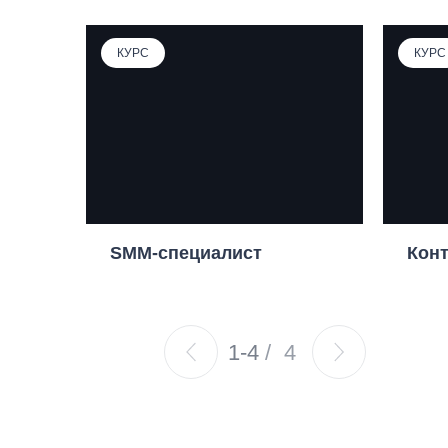
КУРС
КУРС
SMM-специалист
Конт
1-4
/
4