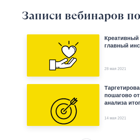
Записи вебинаров
по
Креативный 
главный инс
28 мая 2021
Таргетирова
пошагово от
анализа ито
14 мая 2021