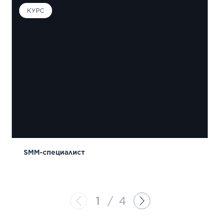
КУРС
SMM-специалист
1
/
4