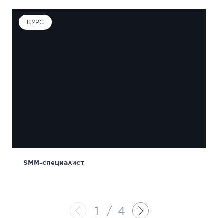
КУРС
SMM-специалист
1
/
4