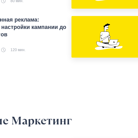
80 мин.
нная реклама:
 настройки кампании до
гов
120 мин.
ме Маркетинг