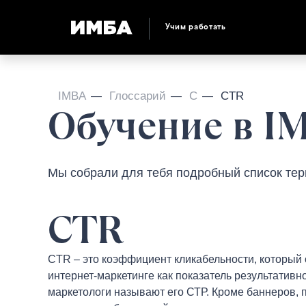
Учим работать
IMBA
Глоссарий
C
CTR
Обучение в I
Мы собрали для тебя подробный список терм
CTR
CTR – это коэффициент кликабельности, который 
интернет-маркетинге как показатель результативн
маркетологи называют его СТР. Кроме баннеров, п