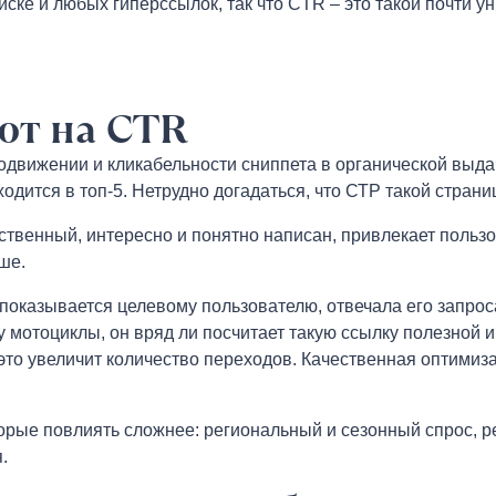
иске и любых гиперссылок, так что CTR – это такой почти 
ют на
CTR
одвижении и кликабельности сниппета в органической выда
ходится в топ-5. Нетрудно догадаться, что СТР такой стран
ественный, интересно и понятно написан, привлекает пользо
ше.
 показывается целевому пользователю, отвечала его запрос
мотоциклы, он вряд ли посчитает такую ссылку полезной и
это увеличит количество переходов. Качественная оптимиз
орые повлиять сложнее: региональный и сезонный спрос, р
.