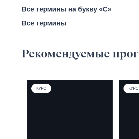
Все термины на букву «C»
Все термины
Рекомендуемые про
КУРС
КУРС