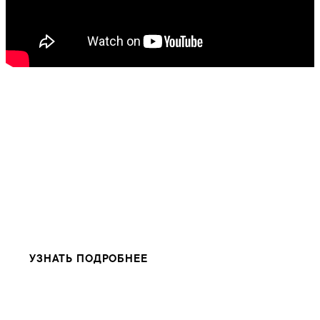
Профессия
Интернет-маркетолог
Это не курс по интернет-маркетингу
Это работа с реальными проектами,
задачами и бюджетом
СКИДКА 25%
ДО 10 ЯНВАРЯ
УЗНАТЬ ПОДРОБНЕЕ