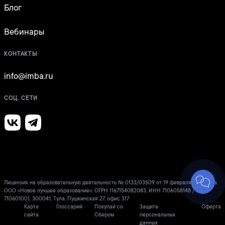
Блог
Вебинары
КОНТАКТЫ
info@imba.ru
СОЦ. СЕТИ
Лицензия на образовательную деятельность № 0133/03509 от 19 февраля 2021 года.
ООО «Новое лучшее образование», ОГРН 1167154082083, ИНН 7106058148 / КПП
710601001, 300041, Тула, Пушкинская 27, офис 317
Карта
Глоссарий
Покупай со
Защита
Оферта
сайта
Сбером
персональных
данных