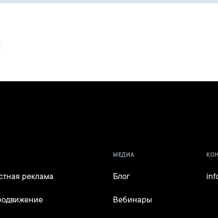
!
МЕДИА
КО
стная реклама
Блог
in
родвижение
Вебинары