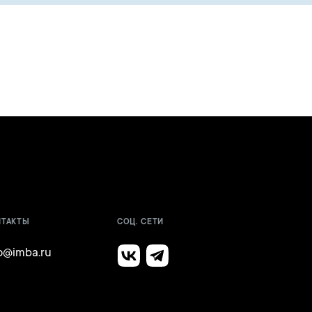
НТАКТЫ
СОЦ. СЕТИ
fo@imba.ru