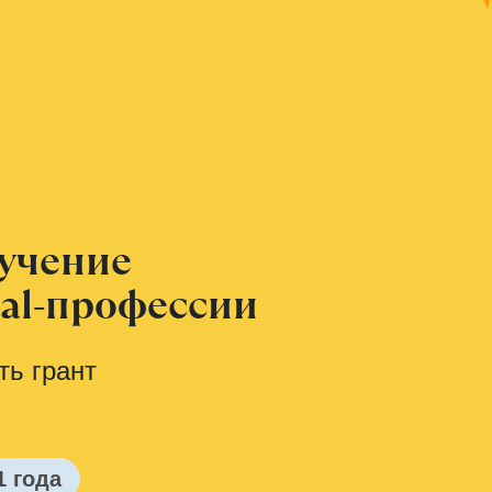
лучение
tal-профессии
ть грант
1 года