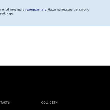
ут опубликованы в
телеграм-чате
. Наши менеджеры свяжутся с
 вебинара
НТАКТЫ
СОЦ. СЕТИ