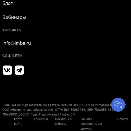
Блог
Вебинары
КОНТАКТЫ
info@imba.ru
СОЦ. СЕТИ
Лицензия на образовательную деятельность № 0133/03509 от 19 февраля 2021 года.
ООО «Новое лучшее образование», ОГРН 1167154082083, ИНН 7106058148 / КПП
710601001, 300041, Тула, Пушкинская 27, офис 317
Карта
Глоссарий
Покупай со
Защита
Оферта
сайта
Сбером
персональных
данных